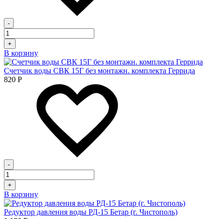
-
+
В корзину
Счетчик воды СВК 15Г без монтажн. комплекта Геррида
820
Р
-
+
В корзину
Редуктор давления воды РД-15 Бетар (г. Чистополь)