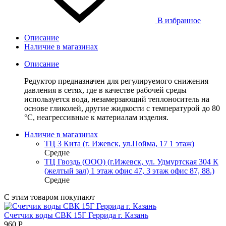
В избранное
Описание
Наличие в магазинах
Описание
Редуктор предназначен для регулируемого снижения
давления в сетях, где в качестве рабочей среды
используется вода, незамерзающий теплоноситель на
основе гликолей, другие жидкости с температурой до 80
°С, неагрессивные к материалам изделия.
Наличие в магазинах
ТЦ 3 Кита (г. Ижевск, ул.Пойма, 17 1 этаж)
Средне
ТЦ Гвоздь (ООО) (г.Ижевск, ул. Удмуртская 304 К
(желтый зал) 1 этаж офис 47, 3 этаж офис 87, 88.)
Средне
С этим товаром покупают
Счетчик воды СВК 15Г Геррида г. Казань
960
Р