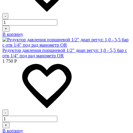
-
+
В корзину
Редуктор давления поршневой 1/2" диап регул: 1,0 - 5,5 бар с
отв 1/4" под рад манометр OR
1 750
Р
-
+
В корзину