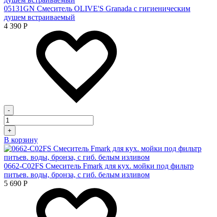
05131GN Смеситель OLIVE'S Granada с гигиеническим
душем встраиваемый
4 390
Р
-
+
В корзину
0662-C02FS Смеситель Fmark для кух. мойки под фильтр
питьев. воды, бронза, с гиб. белым изливом
5 690
Р