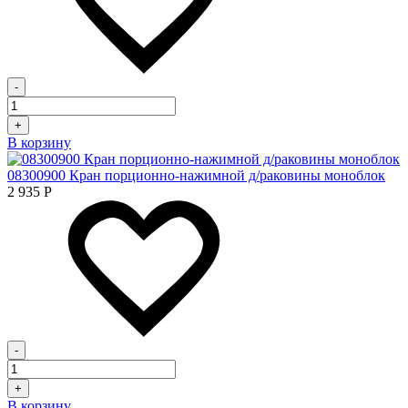
-
+
В корзину
08300900 Кран порционно-нажимной д/раковины моноблок
2 935
Р
-
+
В корзину