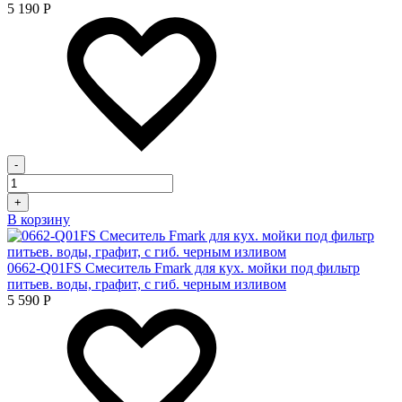
5 190
Р
-
+
В корзину
0662-Q01FS Смеситель Fmark для кух. мойки под фильтр
питьев. воды, графит, с гиб. черным изливом
5 590
Р