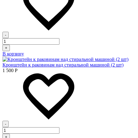
-
+
В корзину
Кронштейн к раковинам над стиральной машиной (2 шт)
1 500
Р
-
+