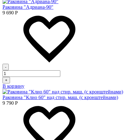
Раковина "Адриана-90"
9 690
Р
-
+
В корзину
Раковина "Клио 60" над стир. маш. (с кронштейнами)
9 790
Р