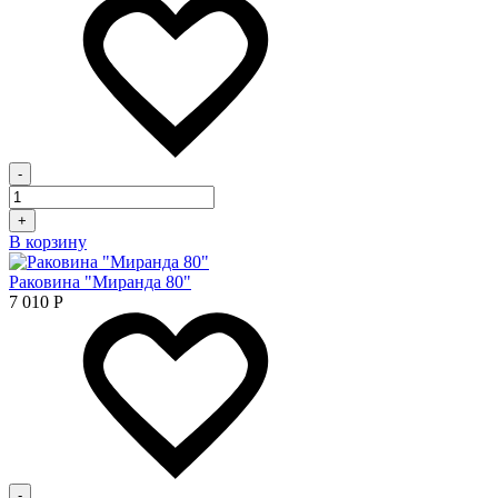
-
+
В корзину
Раковина "Миранда 80"
7 010
Р
-